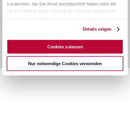
Impressum
zusammen, die Sie ihnen bereitgestellt haben oder die
sie im Rahmen Ihrer Nutzung der Dienste gesammelt
Datenschutz
haben. Sie geben Einwilligung zu unseren Cookies, wenn
Sie unsere Webseite weiterhin nutzen.
AGB
Details zeigen
Cookies zulassen
© Simba n³
Nur notwendige Cookies verwenden