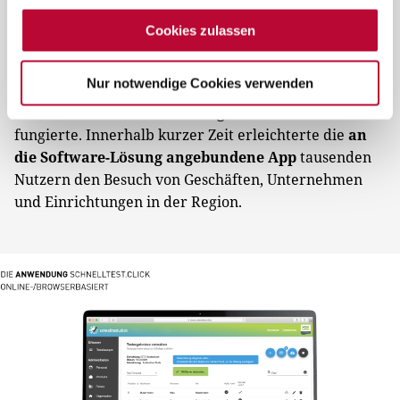
Um den
Nachweis digital und einfach zugänglich
zu
Cookies zulassen
machen, arbeiteten wir zügig an der
Weiterentwicklung von schnelltest.click. Entstanden
Nur notwendige Cookies verwenden
ist eine
Anwendung, die für Genesene, Geimpfte
und Getestete als eine Art digitaler Ausweis
fungierte. Innerhalb kurzer Zeit erleichterte die
an
die Software-Lösung angebundene App
tausenden
Nutzern den Besuch von Geschäften, Unternehmen
und Einrichtungen in der Region.