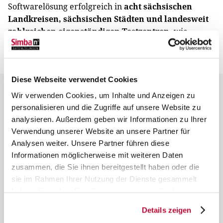
Softwarelösung erfolgreich in
acht sächsischen
Landkreisen, sächsischen Städten und landesweit
zahlreichen eigenständigen Testzentren,
wie
beispielsweise Apotheken, eingesetzt.
Diese Webseite verwendet Cookies
Wir verwenden Cookies, um Inhalte und Anzeigen zu
SCHNELLTEST.CLICK
personalisieren und die Zugriffe auf unsere Website zu
Prüfen, Verwalten und Nachweis digital per
analysieren. Außerdem geben wir Informationen zu Ihrer
App
Verwendung unserer Website an unsere Partner für
Analysen weiter. Unsere Partner führen diese
Schritt 2: Die App
Informationen möglicherweise mit weiteren Daten
zusammen, die Sie ihnen bereitgestellt haben oder die
Gewerbetreibende und Geschäftsinhaber waren in
sie im Rahmen Ihrer Nutzung der Dienste gesammelt
der Pflicht, die erforderlichen Nachweise sorgfältig
haben. Sie geben Einwilligung zu unseren Cookies, wenn
zu prüfen und die Daten zu verwalten. Bis dato:
Sie unsere Webseite weiterhin nutzen.
Details zeigen
kompliziert und aufwändig.