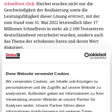
schnelltest.click
. Hierbei wurden nicht nur die
Geschwindigkeit der Realisierung sowie die
Leistungsfähigkeit dieser Lösung erörtert, mit der
zum Stand vom 31. Mai 2022 letztendlich über 17
Millionen Schnelltests in mehr als 2.100 Testzentren
deutschlandweit verarbeitet wurden, sondern auch
das Thema der erhobenen Daten und deren Wert
diskutiert.
Für deren Erfolg ganz entscheidend war, neben der
schnellen und einfachen Handhabung für die Bürger
und Mitarbeiter in den Testzentren, vor allem der
Aspekt der direkten Datenanbindung für die
Diese Webseite verwendet Cookies
Gesundheitsämter. So konnten am Ende acht
Wir verwenden Cookies, um Inhalte und Anzeigen zu
sächsische Landkreise direkt, schnell und
personalisieren und die Zugriffe auf unsere Website zu
durchgehend digital die Daten verarbeiten, wodurch
analysieren. Außerdem geben wir Informationen zu Ihrer
in der Pandemie weniger Gedanken um ablenkende
Verwendung unserer Website an unsere Partner für
Belange, wie beispielsweise Datenqualität, notwendig
Analysen weiter. Unsere Partner führen diese
waren.
Informationen möglicherweise mit weiteren Daten