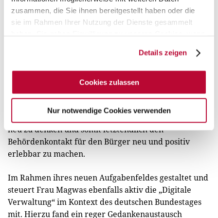
zusammen, die Sie ihnen bereitgestellt haben oder die
Besonders die Erweiterung zum Ende des Jahres 2021,
sie im Rahmen Ihrer Nutzung der Dienste gesammelt
mittels der die Bürger nach positivem PCR-Test per
haben. Sie geben Einwilligung zu unseren Cookies, wenn
SMS informiert wurden und ihre Daten direkt an die
Sie unsere Webseite weiterhin nutzen.
Details zeigen
Ämter digital zurückmelden konnten, hat für ein
Umdenken innerhalb der Verwaltungen gesorgt.
Totgeglaubte Technologien, wie etwa die SMS,
Cookies zulassen
ermöglichen eine schnelle, direkte und
funktionierende Kommunikation, einhergehend mit
Nur notwendige Cookies verwenden
der Möglichkeit, den Ablauf von Verwaltungsakten
neu zu denken und somit letztendlich den
Behördenkontakt für den Bürger neu und positiv
erlebbar zu machen.
Im Rahmen ihres neuen Aufgabenfeldes gestaltet und
steuert Frau Magwas ebenfalls aktiv die „Digitale
Verwaltung“ im Kontext des deutschen Bundestages
mit. Hierzu fand ein reger Gedankenaustausch