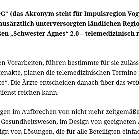
eG“ (das Akronym steht für Impulsregion Vog
ausärztlich unterversorgten ländlichen Regi
en „Schwester Agnes“ 2.0 – telemedizinisch
n Vorarbeiten, führen bestimmte für sie zuläs
ten­akte, planen die telemedizinischen Termine
site“. Die Ärzte ent­scheiden danach über das we
ienst reichen kann.
egen im Aufbrechen von nicht mehr zeit­gemäß
 Gesundheits­wesen, im Design von geeignete
gn von Lösungen, die für alle Beteiligten einf