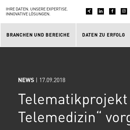
IHRE DATEN. UNSERE EXPERTISE.
INNOVATIVE LÖSUNGEN.
BRANCHEN UND BEREICHE
DATEN ZU ERFOLG
Behörden und Organisationen mit Sicherheitsaufgaben (BOS)
Telekommunikations- und Energieversorger
Forschungs- und Entwicklungsthemen
NEWS
| 17.09.2018
Telematikprojekt
Telemedizin“ vorg