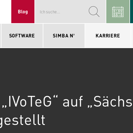
Blog
SOFTWARE
SIMBA N³
KARRIERE
 „IVoTeG“ auf „Sächs
estellt