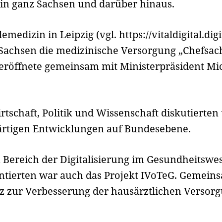
 in ganz Sachsen und darüber hinaus.
emedizin in Leipzig (vgl. https://vitaldigital.dig
Sachsen die medizini­sche Versorgung „Chefsache
eröffnete gemeinsam mit Ministerpräsident Mi
schaft, Politik und Wissenschaft diskutierten
ärtigen Entwicklungen auf Bundesebene.
em Bereich der Digitalisierung im Gesundheits
tierten war auch das Projekt IVoTeG. Gemein­sa
z zur Verbesserung der hausärztlichen Versorg